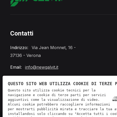
Contatti
Indirizzo:
Via Jean Monnet, 16 -
37136 - Verona
Email:
info@newgalvit.it
Telefono:
+39 045 862 0288
QUESTO SITO WEB UTILIZZA COOKIE DI TERZE 
Questo sito utilizza cookie tecnici per la
navigazione e cookie di terze parti per servizi
aggiuntivi come la visualizzazione di video.
Alcuni cookie potrebbero raccogliere informazioni
per mostrarti pubblicità mirata e tracciare la tua a
installandosi solo cliccando su "Accetta tutti i coo