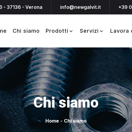
6 - 37136 - Verona
info@newgalvit.it
+39 
me
Chi siamo
Prodotti
Servizi
Lavora 
Chi siamo
Home
-
Chi siamo