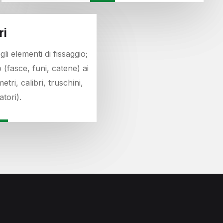
ri
li elementi di fissaggio;
 (fasce, funi, catene) ai
etri, calibri, truschini,
tori).