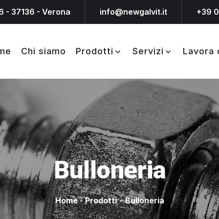
6 - 37136 - Verona
info@newgalvit.it
+39 
me
Chi siamo
Prodotti
Servizi
Lavora 
Bulloneria
Home
-
Prodotti
-
Bulloneria