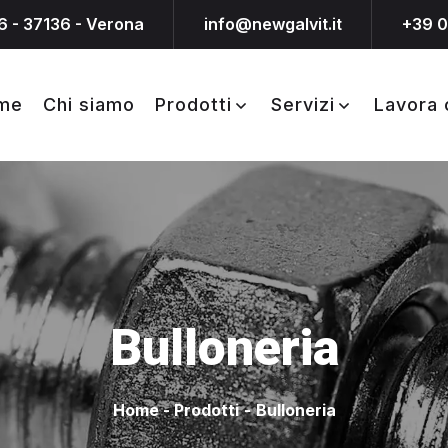
6 - 37136 - Verona
info@newgalvit.it
+39 
me
Chi siamo
Prodotti
Servizi
Lavora 
Bulloneria
Home
-
Prodotti
-
Bulloneria