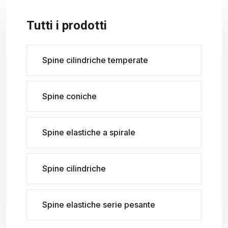
Tutti i prodotti
Spine cilindriche temperate
Spine coniche
Spine elastiche a spirale
Spine cilindriche
Spine elastiche serie pesante