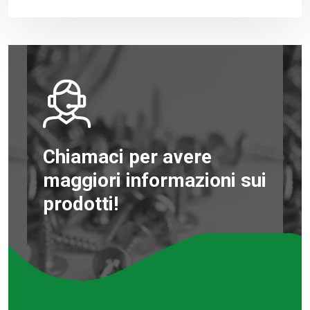
Chiamaci per avere
maggiori informazioni sui
prodotti!