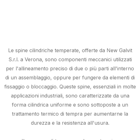
Le spine cilindriche temperate, offerte da New Galvit
S.r.l. a Verona, sono componenti meccanici utilizzati
per l'allineamento preciso di due o più parti all'interno
di un assemblaggio, oppure per fungere da elementi di
fissaggio o bloccaggio. Queste spine, essenziali in molte
applicazioni industriali, sono caratterizzate da una
forma cilindrica uniforme e sono sottoposte a un
trattamento termico di tempra per aumentarne la
durezza e la resistenza all'usura.