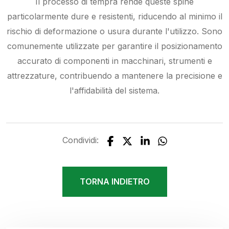
Il processo di tempra rende queste spine
particolarmente dure e resistenti, riducendo al minimo il
rischio di deformazione o usura durante l'utilizzo. Sono
comunemente utilizzate per garantire il posizionamento
accurato di componenti in macchinari, strumenti e
attrezzature, contribuendo a mantenere la precisione e
l'affidabilità del sistema.
Condividi:
TORNA INDIETRO