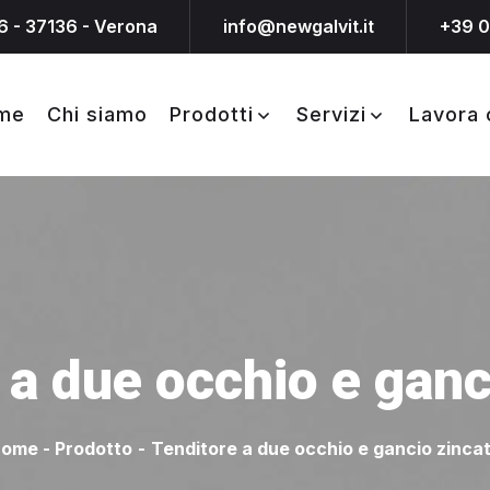
6 - 37136 - Verona
info@newgalvit.it
+39 
me
Chi siamo
Prodotti
Servizi
Lavora 
 a due occhio e ganc
Home
-
Prodotto
-
Tenditore a due occhio e gancio zinca