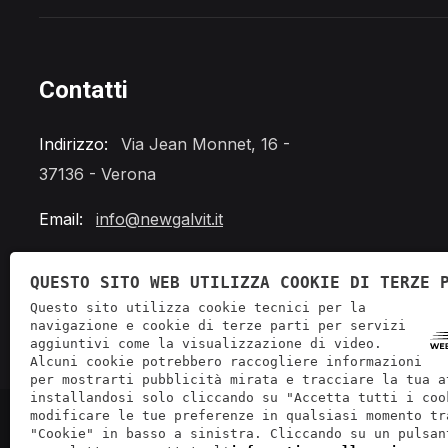
Contatti
Indirizzo:
Via Jean Monnet, 16 -
37136 - Verona
Email:
info@newgalvit.it
Telefono:
+39 045 862 0288
QUESTO SITO WEB UTILIZZA COOKIE DI TERZE 
Questo sito utilizza cookie tecnici per la
navigazione e cookie di terze parti per servizi
aggiuntivi come la visualizzazione di video.
Alcuni cookie potrebbero raccogliere informazioni
per mostrarti pubblicità mirata e tracciare la tua a
installandosi solo cliccando su "Accetta tutti i coo
modificare le tue preferenze in qualsiasi momento tr
"Cookie" in basso a sinistra. Cliccando su un pulsan
P.IVA: 0428