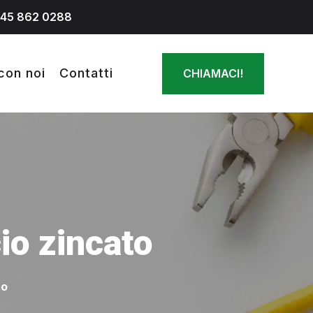
045 862 0288
con noi
Contatti
CHIAMACI!
io zincato
to