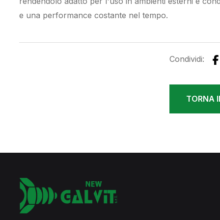
rendendolo adatto per l'uso in ambienti esterni e condi
e una performance costante nel tempo.
Condividi:
TORNA I