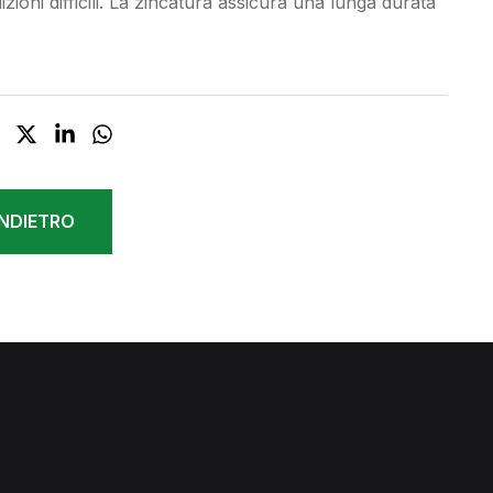
zioni difficili. La zincatura assicura una lunga durata
NDIETRO