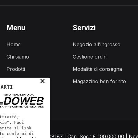
Menu
Servizi
Home
Negozio all'ingrosso
Chi siamo
Gestione ordini
Prodotti
Modalità di consegna
×
Servizi
Magazzino ben fornito
PARTI
Contatti
ttività,
kie". Puoi
amite il link
te confermi di
9050231 | REA: VR408187 | Cap. Soc.: € 100.000,00 | New g